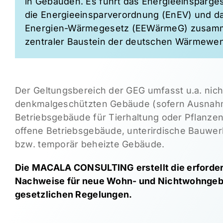
in Gebäuden. Es führt das Energieeinsparge
die Energieeinsparverordnung (EnEV) und d
Energien-Wärmegesetz (EEWärmeG) zusamme
zentraler Baustein der deutschen Wärmewe
Der Geltungsbereich der GEG umfasst u.a. nich
denkmalgeschützten Gebäude (sofern Ausnahm
Betriebsgebäude für Tierhaltung oder Pflanzen
offene Betriebsgebäude, unterirdische Bauwe
bzw. temporär beheizte Gebäude.
Die MACALA CONSULTING erstellt die erforde
Nachweise für neue Wohn- und Nichtwohnge
gesetzlichen Regelungen.