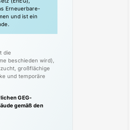
setz (EnEG),
as Erneuerbare-
n und ist ein
nde.
t die
e beschieden wird),
zucht, großflächige
rke und temporäre
rlichen GEG-
bäude gemäß den